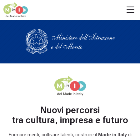
Skip to navigation
Skip to login form
Skip to main content
Skip to accessibility options
Skip to footer
Skip accessibility options
M
Home
Available courses
C
o
r
s
o
1
-
D
Nuovi percorsi
e
tra cultura, impresa e futuro
m
o
Formare menti, coltivare talenti, costruire il
Made in Italy
di