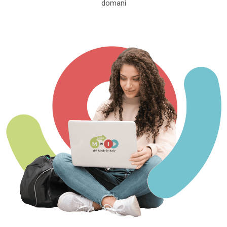
Course start date:
13 December 2025
domani
descrizione c1
Teacher:
LMI Admin User
Enrolled students:
There are no students enrolled in this course.
Enter this course